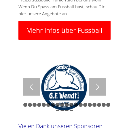
Wenn Du Spass am Fussball hast, schau Dir
hier unsere Angebote an.
Mehr Infos über Fussball
1
2
3
4
5
6
7
8
9
10
11
12
13
14
15
16
17
21
22
23
24
Vielen Dank unseren Sponsoren