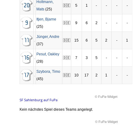
Holtmann
,
20
🇩🇪
5
1
-
-
-
-
Mats
(25)
Itjen
,
Bjarne
9
🇩🇪
9
6
2
-
-
-
(25)
Jünger
,
Andre
11
🇩🇪
15
6
5
2
-
1
(37)
Pesut
,
Oakley
16
🇩🇪
7
3
5
-
-
-
(28)
Szybora
,
Timo
17
🇩🇪
10
17
2
1
-
-
(45)
© FuPa-Widget
SF Sahlenburg auf FuPa