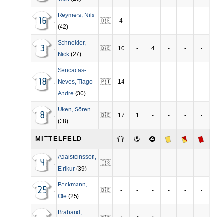
Reymers
,
Nils
16
🇩🇪
4
-
-
-
-
-
(42)
Schneider
,
3
🇩🇪
10
-
4
-
-
-
Nick
(27)
Sencadas-
18
Neves
,
Tiago-
🇵🇹
14
-
-
-
-
-
Andre
(36)
Uken
,
Sören
8
🇩🇪
17
1
-
-
-
-
(38)
MITTELFELD
Adalsteinsson
,
4
🇮🇸
-
-
-
-
-
-
Eirikur
(39)
Beckmann
,
25
🇩🇪
-
-
-
-
-
-
Ole
(25)
Braband
,