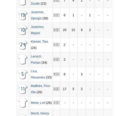
🇩🇪
7
4
1
-
-
-
Dustin
(23)
Juseinov
,
19
🇩🇪
6
1
-
1
-
-
Djengis
(38)
Juseinov
,
10
🇩🇪
20
15
9
2
-
-
Mejzel
Klemm
,
Ties
24
🇩🇪
2
-
-
-
-
-
(24)
Lensch
,
🇩🇪
2
-
-
-
-
-
Florian
(34)
Lica
,
5
🇷🇴
6
-
3
-
-
-
Alexandru
(33)
Matthée
,
Finn-
11
🇩🇪
17
5
3
-
-
-
Ole
(26)
Meier
,
Leif
(26)
🇩🇪
-
-
-
-
-
-
Mordi
,
Henry