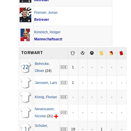
Betreuer
Frenser
,
Jonas
Betreuer
Kimmich
,
Holger
Mannschaftsarzt
TORWART
Behncke
,
22
🇩🇪
1
-
-
-
-
-
Oliver
(24)
Janssen
,
Lars
🇩🇪
1
-
-
-
-
-
König
,
Florian
🇩🇪
-
-
-
-
-
-
Nevescanin
,
🇩🇪
-
-
-
-
-
-
Nicolai
(31)
Schüler
,
1
🇩🇪
19
-
-
1
-
-