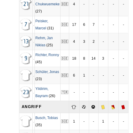
21
Chukwuemeke
🇩🇪
4
-
-
-
-
-
(27)
Peisker
,
7
🇩🇪
17
6
7
-
-
-
Marcel
(31)
Rehm
,
Jan
13
🇩🇪
4
3
2
-
-
-
Niklas
(25)
Richter
,
Ronny
9
🇩🇪
18
8
14
3
-
-
(45)
Schüler
,
Jonas
🇩🇪
6
1
-
-
-
-
(23)
Yildirim
,
23
🇹🇷
-
-
-
-
-
-
Bayram
(26)
ANGRIFF
Busch
,
Tobias
🇩🇪
1
-
-
1
-
-
(35)