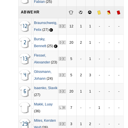
Fabian
(25)
ABWEHR
Braunschweig
,
12
🇩🇪
12
1
1
-
-
-
Felix
(27)
Bursky
,
2
🇩🇪
20
2
1
-
-
-
Bennett
(25)
Flessel
,
13
🇩🇪
5
-
1
-
-
-
Alexander
(23)
Glissmann
,
4
🇩🇪
5
2
3
-
-
-
Johann
(24)
Isaenko
,
Slavik
6
🇩🇪
20
1
1
-
-
-
(27)
Makki
,
Luay
🇱🇧
7
-
-
1
-
-
(36)
Miles
,
Kersten
29
🇩🇪
3
1
2
-
-
-
Wolf
(26)